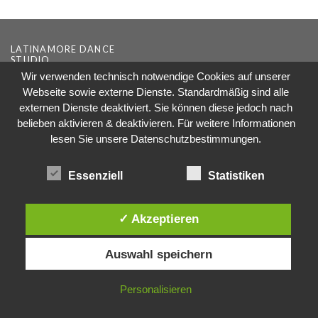
LATINAMORE DANCE
STUDIO
Wir verwenden technisch notwendige Cookies auf unserer
Kurse
Webseite sowie externe Dienste. Standardmäßig sind alle
Hochzeit
externen Dienste deaktiviert. Sie können diese jedoch nach
Events
belieben aktivieren & deaktivieren. Für weitere Informationen
Preismodelle
lesen Sie unsere Datenschutzbestimmungen.
Impressum
Datenschutzerklärung
Essenziell
Statistiken
FOLGE UNS:
Facebook
Instagram
✓ Akzeptieren
Auswahl speichern
Personalisieren